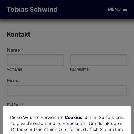
Tobias Schwind
MENÜ
Kontakt
Name
*
Vorname
Nachname
Firma
E-Mail
*
Diese Website verwendet
Cookies
, um Ihr Surferlebnis
zu gewährleisten und zu verbessern. Um die aktuellen
Datenschutzrichtlinien zu erfüllen, darf ich Sie um Ihre
Telefon